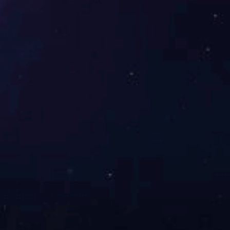
开启农产品供应链新生态的重要时刻。
加载更多
新闻中心
核心价值观
人才招募
星空网（中国
公司新闻
CSR理念
行业新闻
社会公益