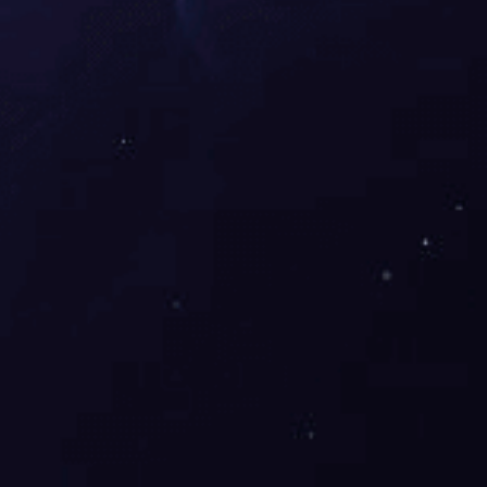
金秋九月庆丰收，宏鸿绘就乡村振兴新图
景
作为农业重点龙头企业，宏鸿集团28年
来，一直积极响应国家三农政策，以实际
行动为国家乡村振兴事业贡献力量。
2025.10.08