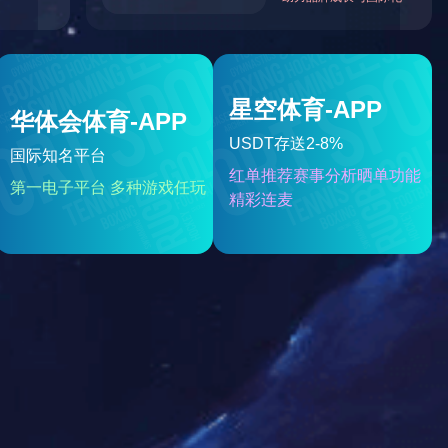
4年中国农业企业500强”第189名，较去
以来，宏鸿集团连续四年上榜，彰显了其
力！