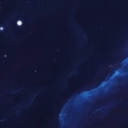
严把食材验收关！宏鸿多措并举，“食”刻
守护
生鲜验收是食材进入供应链的第一道防
线，更是守护食品安全的核心枢纽。为确
保每一批次食材都经得起严苛检验，宏鸿
制定了全流程标准化规范与精细化验收准
2025.11.21
则，严守食材安全与品质双重底线。