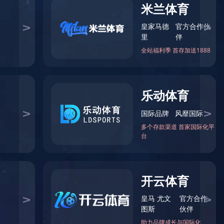
当前位置：
/
/
首页
新闻中心
公司新闻
农业企业500强”，排名大幅提