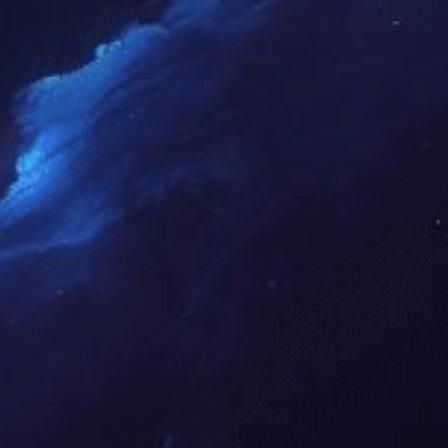
喜讯！宏鸿集团再度荣登广东企业500
强、深圳企业500强！
热烈祝贺星空官方站登录入口再次荣
获“广东企业500强”殊荣！连续8年荣
登“深圳企业500强”榜单！
2025.11.10