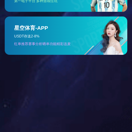
星空官方站登录入口有限公司
深圳市龙岗区平湖街道良安田社区良白路149号一、二楼
无锡市
查看地图
星空官方站登录入口有限公司无锡分公司
无锡市梁溪区民丰路279-830
四川省成都市
查看地图