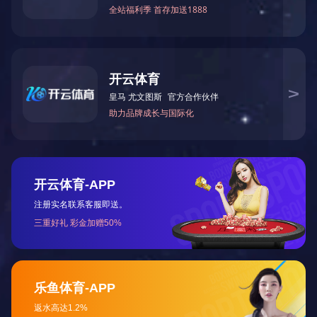
分公司
BRANCH COMPANY
湛江
查看地图
星空官方站登录入口有限公司湛江配送中心
湛江市霞山区宝满村（即疏港公路K2路段左侧）原化肥厂
后左侧仓库
武汉