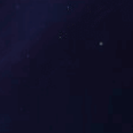
星空官方站登录入口有限公司四川分公司
四川省成都市双流区西航港街道川大路三段
苏州
查看地图
苏州宏润鸿农产品有限公司
苏州吴中经济开发区城南街道迎春南路112号1幢804室024
山东省济南市
查看地图