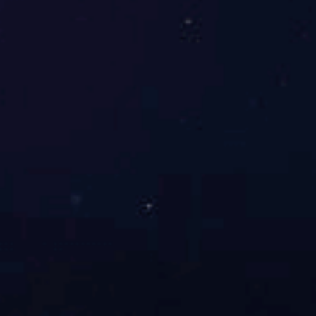
星空官方站登录入口有限公司济南分公司
山东省济南市槐荫区济齐路309号
辽宁省沈阳市
查看地图
星空官方站登录入口有限公司沈阳分公司
辽宁省沈阳市和平区满融40-18号
加载更多