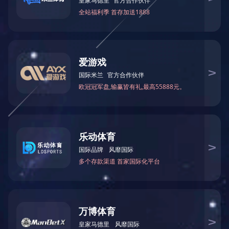
宏鸿集团服务号
宏鸿集团视频号