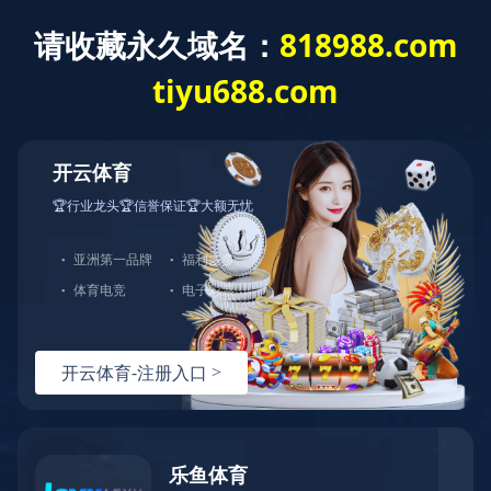
简体中文
星空网（中国）
28年大型食堂食材配送经验，服务客户
22000+家，业务范围覆盖全国20多个省份
星空网（中国）
CONTACT US